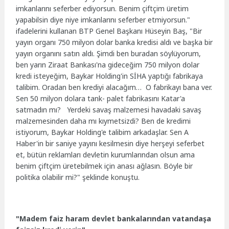
imkanlarını seferber ediyorsun. Benim çiftçim üretim
yapabilsin diye niye imkanlarını seferber etmiyorsun."
ifadelerini kullanan BTP Genel Başkanı Hüseyin Baş, "Bir
yayın organı 750 milyon dolar banka kredisi aldı ve başka bir
yayın organını satın aldı. Şimdi ben buradan söylüyorum,
ben yarın Ziraat Bankası'na gideceğim 750 milyon dolar
kredi isteyeğim, Baykar Holding'in SİHA yaptığı fabrikaya
talibim. Oradan ben krediyi alacağım… O fabrikayı bana ver.
Sen 50 milyon dolara tank- palet fabrikasını Katar'a
satmadın mı? Yerdeki savaş malzemesi havadaki savaş
malzemesinden daha mı kıymetsizdi? Ben de kredimi
istiyorum, Baykar Holding'e talibim arkadaşlar. Sen A
Haber'in bir saniye yayını kesilmesin diye herşeyi seferbet
et, bütün reklamları devletin kurumlarından olsun ama
benim çiftçim üretebilmek için anası ağlasın. Böyle bir
politika olabilir mi?" şeklinde konuştu.
"Madem faiz haram devlet bankalarından vatandaşa