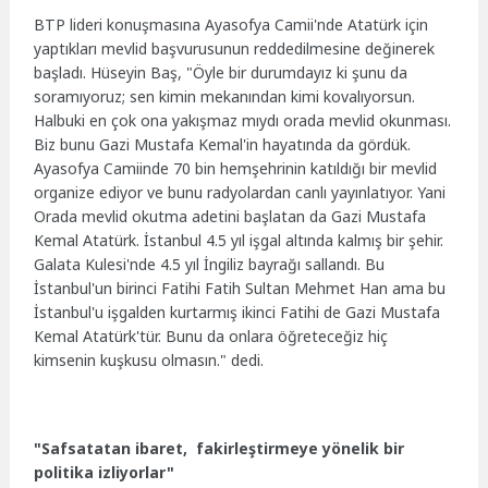
BTP lideri konuşmasına Ayasofya Camii'nde Atatürk için
yaptıkları mevlid başvurusunun reddedilmesine değinerek
başladı. Hüseyin Baş, "Öyle bir durumdayız ki şunu da
soramıyoruz; sen kimin mekanından kimi kovalıyorsun.
Halbuki en çok ona yakışmaz mıydı orada mevlid okunması.
Biz bunu Gazi Mustafa Kemal'in hayatında da gördük.
Ayasofya Camiinde 70 bin hemşehrinin katıldığı bir mevlid
organize ediyor ve bunu radyolardan canlı yayınlatıyor. Yani
Orada mevlid okutma adetini başlatan da Gazi Mustafa
Kemal Atatürk. İstanbul 4.5 yıl işgal altında kalmış bir şehir.
Galata Kulesi'nde 4.5 yıl İngiliz bayrağı sallandı. Bu
İstanbul'un birinci Fatihi Fatih Sultan Mehmet Han ama bu
İstanbul'u işgalden kurtarmış ikinci Fatihi de Gazi Mustafa
Kemal Atatürk'tür. Bunu da onlara öğreteceğiz hiç
kimsenin kuşkusu olmasın." dedi.
"Safsatatan ibaret, fakirleştirmeye yönelik bir
politika izliyorlar"