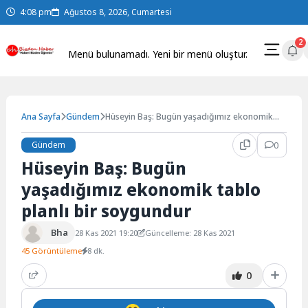
Skip
4:08 pm
Ağustos 8, 2026, Cumartesi
to
content
2
Menü bulunamadı. Yeni bir menü oluştur.
Ana Sayfa
Gündem
Hüseyin Baş: Bugün yaşadığımız ekonomik
tablo planlı bir soygundur
Gündem
0
Hüseyin Baş: Bugün
yaşadığımız ekonomik tablo
planlı bir soygundur
Bha
28 Kas 2021 19:20
Güncelleme: 28 Kas 2021
45 Görüntüleme
8 dk.
0