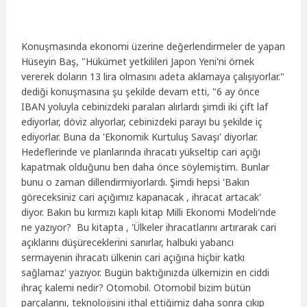
Konuşmasında ekonomi üzerine değerlendirmeler de yapan
Hüseyin Baş, "Hükümet yetkilileri Japon Yeni'ni örnek
vererek doların 13 lira olmasını adeta aklamaya çalışıyorlar."
dediği konuşmasına şu şekilde devam etti, "6 ay önce
IBAN yoluyla cebinizdeki paraları alırlardı şimdi iki çift laf
ediyorlar, döviz alıyorlar, cebinizdeki parayı bu şekilde iç
ediyorlar. Buna da 'Ekonomik Kurtuluş Savaşı' diyorlar.
Hedeflerinde ve planlarında ihracatı yükseltip cari açığı
kapatmak olduğunu ben daha önce söylemiştim. Bunlar
bunu o zaman dillendirmiyorlardı. Şimdi hepsi 'Bakın
göreceksiniz cari açığımız kapanacak , ihracat artacak'
diyor. Bakın bu kırmızı kaplı kitap Milli Ekonomi Modeli'nde
ne yazıyor? Bu kitapta , 'Ülkeler ihracatlarını artırarak cari
açıklarını düşüreceklerini sanırlar, halbuki yabancı
sermayenin ihracatı ülkenin cari açığına hiçbir katkı
sağlamaz' yazıyor. Bugün baktığınızda ülkemizin en ciddi
ihraç kalemi nedir? Otomobil. Otomobil bizim bütün
parçalarını, teknolojisini ithal ettiğimiz daha sonra çıkıp