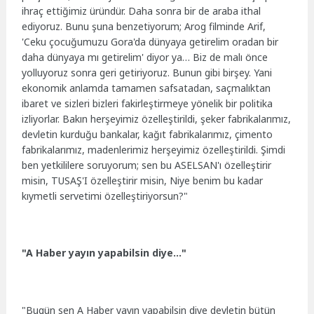
ihraç ettiğimiz üründür. Daha sonra bir de araba ithal
ediyoruz. Bunu şuna benzetiyorum; Arog filminde Arif,
'Ceku çocuğumuzu Gora'da dünyaya getirelim oradan bir
daha dünyaya mı getirelim' diyor ya… Biz de malı önce
yolluyoruz sonra geri getiriyoruz. Bunun gibi birşey. Yani
ekonomik anlamda tamamen safsatadan, saçmalıktan
ibaret ve sizleri bizleri fakirleştirmeye yönelik bir politika
izliyorlar. Bakın herşeyimiz özelleştirildi, şeker fabrikalarımız,
devletin kurduğu bankalar, kağıt fabrikalarımız, çimento
fabrikalarımız, madenlerimiz herşeyimiz özelleştirildi. Şimdi
ben yetkililere soruyorum; sen bu ASELSAN'ı özelleştirir
misin, TUSAŞ'I özelleştirir misin, Niye benim bu kadar
kıymetli servetimi özelleştiriyorsun?"
"A Haber yayın yapabilsin diye…"
"Bugün sen A Haber yayın yapabilsin diye devletin bütün