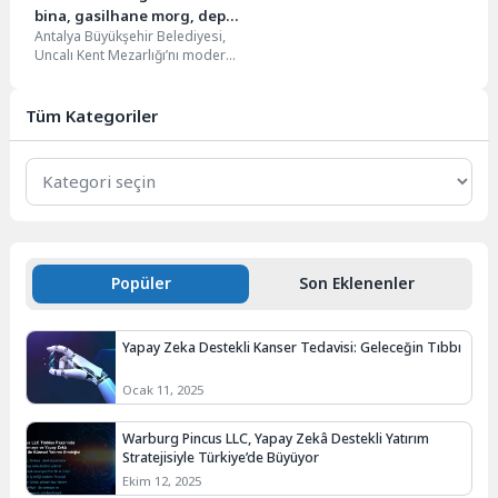
bina, gasilhane morg, depo
Antalya Büyükşehir Belediyesi,
ve ibadet alanları
Uncalı Kent Mezarlığı’nı modern
yenileniyor
ve işlevsel hale getiriyor. Temel
atma töreninde konuşan...
Tüm Kategoriler
Tüm
Kategoriler
Popüler
Son Eklenenler
Yapay Zeka Destekli Kanser Tedavisi: Geleceğin Tıbbı
Ocak 11, 2025
Warburg Pincus LLC, Yapay Zekâ Destekli Yatırım
Stratejisiyle Türkiye’de Büyüyor
Ekim 12, 2025