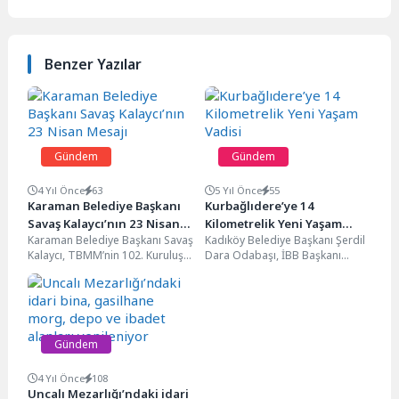
Benzer Yazılar
Gündem
Gündem
4 Yıl Önce
63
5 Yıl Önce
55
Karaman Belediye Başkanı
Kurbağlıdere’ye 14
Savaş Kalaycı’nın 23 Nisan
Kilometrelik Yeni Yaşam
Karaman Belediye Başkanı Savaş
Kadıköy Belediye Başkanı Şerdil
Mesajı
Vadisi
Kalaycı, TBMM’nin 102. Kuruluş
Dara Odabaşı, İBB Başkanı
yıldönümü ve 23 Nisan Ulusal
Ekrem İmamoğlu ile birlikte
Egemenlik ve...
kentin Anadolu yakasındaki...
Gündem
4 Yıl Önce
108
Uncalı Mezarlığı’ndaki idari