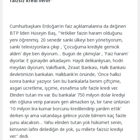
faizsiz kredi verin"
Cumhurbaşkanı Erdoğan'ın faiz açıklamalarına da değinen
BTP lideri Hüseyin Baş, "Yetkilier faizin haram olduğunu
yeni öğrenmiş. 20 senedir sanki ülkeyi ben yönetiyorum,
sanki televizyonlara çıkıp , 'Çocuğuma krediyle gemicik
aldım' diye ben diyorum… Bugün de çıkmışlar , 'Faiz haram'
diyorlar. E günaydın arkadaşım. Haydi delikanlıysan, hodri
meydan diyorum; Vakıfbank, Ziraat Bankası, Halk Bankası
devletimizin bankaları. Halkbank'ın önünde, 'Önce halkız
sonra banka' yazıyor. Sen bu bankalarla benim çiftçime,
asgari ücretlime, işçime, esnafıma sıfır faizle kredi ver.
Elinden tutan mı var. Bu bankalar 750 milyon dolar krediyi
elin oğluna verip parasını geri almazken iyi, bir tane ünlünün
'10 milyon lira kumar borcunu kredilendirip yardım ettik'
derken iyi ama vatandaşa gelince yüzde bilmem kaç faizle
şunu alacaksın… Yahu elinden tutan yok hükümet senin,
kimsenin lafını dinlediğin de yok, şu millete faizsiz krediyi
ver." dedi.