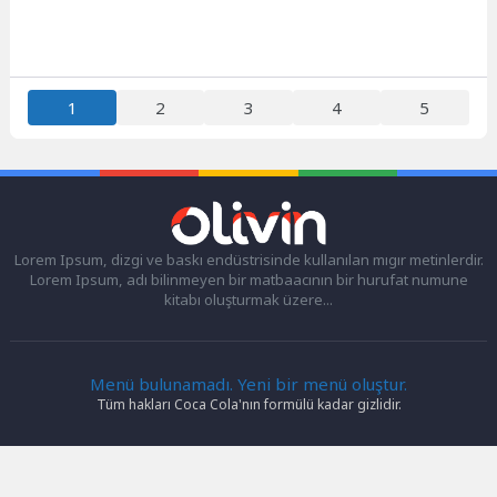
1
2
3
4
5
Lorem Ipsum, dizgi ve baskı endüstrisinde kullanılan mıgır metinlerdir.
Lorem Ipsum, adı bilinmeyen bir matbaacının bir hurufat numune
kitabı oluşturmak üzere...
Menü bulunamadı. Yeni bir menü oluştur.
Tüm hakları Coca Cola'nın formülü kadar gizlidir.