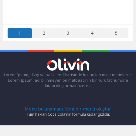
1
2
3
4
5
Lorem Ipsum, dizgi ve baskı endüstrisinde kullanılan mıgır metinlerdir.
Lorem Ipsum, adı bilinmeyen bir matbaacının bir hurufat numune
kitabı oluşturmak üzere...
Menü bulunamadı. Yeni bir menü oluştur.
Tüm hakları Coca Cola'nın formülü kadar gizlidir.