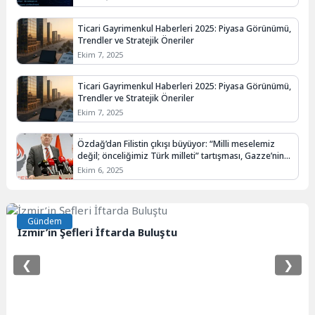
Ticari Gayrimenkul Haberleri 2025: Piyasa Görünümü,
Trendler ve Stratejik Öneriler
Ekim 7, 2025
Ticari Gayrimenkul Haberleri 2025: Piyasa Görünümü,
Trendler ve Stratejik Öneriler
Ekim 7, 2025
Özdağ’dan Filistin çıkışı büyüyor: “Milli meselemiz
değil; önceliğimiz Türk milleti” tartışması, Gazze’nin
“ertesi gün” planlarıyla kesişti
Ekim 6, 2025
Gündem
İzmir’in Şefleri İftarda Buluştu
❮
❯