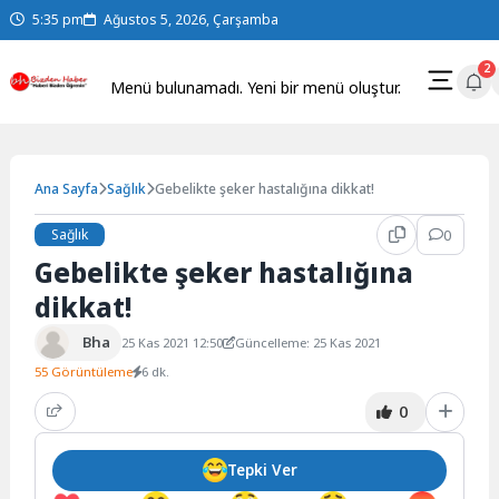
Skip
5:35 pm
Ağustos 5, 2026, Çarşamba
to
content
2
Menü bulunamadı. Yeni bir menü oluştur.
Ana Sayfa
Sağlık
Gebelikte şeker hastalığına dikkat!
Sağlık
0
Gebelikte şeker hastalığına
dikkat!
Bha
25 Kas 2021 12:50
Güncelleme: 25 Kas 2021
55 Görüntüleme
6 dk.
0
Tepki Ver