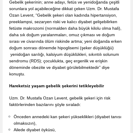
Gebelik şekerinin; anne adayı, fetüs ve yenidoğanda çeşitli
sorunlara yol açabileceğine dikkat çeken Uzm. Dr. Mustafa
Ozan Levent, “Gebelik şekeri olan kadında hipertansiyon,
preeklampsi, sezaryen riski ve kalıcı diyabet gelişebilirken
fetüste makrozomi (normalden daha büyük kilolu olma hali),
daha sık doğum yaralanmaları, omuz çıkması ve doğum
sırası ve civarında ölüm riskinde artma; yeni doğanda erken
doğum sonrası dönemde hipoglisemi (şeker düşüklüğü)
yenidoğan sarılığı, kalsiyum düşüklükleri, sıkıntılı solunum
sendromu (RDS); çocuklukta, geç ergenlik ve erişkin
döneminde obezite ve diyabet görülebilmektedir” diye
konuştu.
Hareketsiz yaşam gebelik şekerini tetikleyebilir
Uzm. Dr. Mustafa Ozan Levent, gebelik şekeri için risk
faktörlerinden bazılarını şöyle sıraladı:
Önceden annedeki kan şekeri yükseklikleri (diyabet tanısı
olmaksızın),
Ailede diyabet öyküsü,