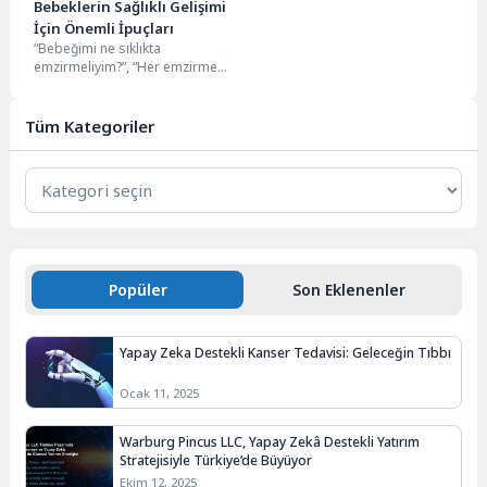
Bebeklerin Sağlıklı Gelişimi
İçin Önemli İpuçları
“Bebeğimi ne sıklıkta
emzirmeliyim?”, “Her emzirme
sonrası kusma normal midir?”,
“Bebeklerde uyku düzeni ve
yatış...
Tüm Kategoriler
Tüm
Kategoriler
Popüler
Son Eklenenler
Yapay Zeka Destekli Kanser Tedavisi: Geleceğin Tıbbı
Ocak 11, 2025
Warburg Pincus LLC, Yapay Zekâ Destekli Yatırım
Stratejisiyle Türkiye’de Büyüyor
Ekim 12, 2025