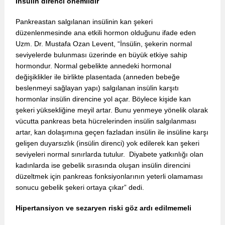
İnsülin direnci önemlidir
Pankreastan salgılanan insülinin kan şekeri
düzenlenmesinde ana etkili hormon olduğunu ifade eden
Uzm. Dr. Mustafa Ozan Levent, “İnsülin, şekerin normal
seviyelerde bulunması üzerinde en büyük etkiye sahip
hormondur. Normal gebelikte annedeki hormonal
değişiklikler ile birlikte plasentada (anneden bebeğe
beslenmeyi sağlayan yapı) salgılanan insülin karşıtı
hormonlar insülin direncine yol açar. Böylece kişide kan
şekeri yüksekliğine meyil artar. Bunu yenmeye yönelik olarak
vücutta pankreas beta hücrelerinden insülin salgılanması
artar, kan dolaşımına geçen fazladan insülin ile insüline karşı
gelişen duyarsızlık (insülin direnci) yok edilerek kan şekeri
seviyeleri normal sınırlarda tutulur. Diyabete yatkınlığı olan
kadınlarda ise gebelik sırasında oluşan insülin direncini
düzeltmek için pankreas fonksiyonlarının yeterli olamaması
sonucu gebelik şekeri ortaya çıkar” dedi.
Hipertansiyon ve sezaryen riski göz ardı edilmemeli