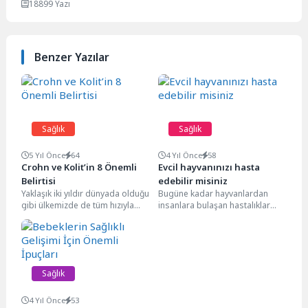
18899 Yazı
Benzer Yazılar
Sağlık
Sağlık
5 Yıl Önce
64
4 Yıl Önce
58
Crohn ve Kolit’in 8 Önemli
Evcil hayvanınızı hasta
Belirtisi
edebilir misiniz
Yaklaşık iki yıldır dünyada olduğu
Bugüne kadar hayvanlardan
gibi ülkemizde de tüm hızıyla
insanlara bulaşan hastalıklar
devam eden Covid-19
gündemdeydi. Hatta pandemi
pandemisi sürecinde,...
sürecinde birçok evcil hayvan
koronavirüs bulaştırdığı...
Sağlık
4 Yıl Önce
53